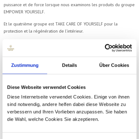
puissance et de force lorsque nous examinons les produits du groupe
EMPOWER YOURSELF.
Et le quatrième groupe est TAKE CARE OF YOURSELF pour la
protection et la régénération de l'intérieur.
Ce séminaire s'adresse à toute personne désireuse de faire découvrir
à ses clients ou patients ces purs produits à base de plantes
Zustimmung
Details
Über Cookies
médicinales et rajeunissantes - sacred plants.
Nous avons hâte de parcourir ce nouveau chemin avec vous.
Diese Webseite verwendet Cookies
Votre équipe PHARMOS NATUR Benelux
Diese Internetseite verwendet Cookies. Einige von ihnen
sind notwendig, andere helfen dabei diese Webseite zu
verbessern und Ihren Vorlieben anzupassen. Sie haben
Prochaines dates du webinaire :
die Wahl, welche Cookies Sie akzeptieren.