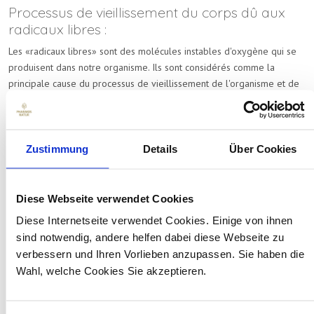
Processus de vieillissement du corps dû aux
radicaux libres :
Les «radicaux libres» sont des molécules instables d'oxygène qui se
produisent dans notre organisme. Ils sont considérés comme la
principale cause du processus de vieillissement de l'organisme et de
la peau, des cheveux grisonnants et aussi la cause de nombreuses
maladies. Si la proportion de radicaux libres dans le corps est trop
élevée, les fibres de collagène perdent leur élasticité et le processus
de vieillissement dans tout l'organisme et dans la peau est accéléré.
Zustimmung
Details
Über Cookies
Ceci est visible de l'extérieur par la formation de rides et le manque
d'élasticité; cela peut être ressenti dans le corps, par exemple à
travers des douleurs dans les articulations.
Diese Webseite verwendet Cookies
Diese Internetseite verwendet Cookies. Einige von ihnen
Une enzyme particulièrement efficace, la superoxyde dismutase
sind notwendig, andere helfen dabei diese Webseite zu
(SOD), est abondante dans le fruit NELLI. En combinaison avec la
verbessern und Ihren Vorlieben anzupassen. Sie haben die
vitamine C et les minéraux, en particulier le zinc, il protège
Wahl, welche Cookies Sie akzeptieren.
l'organisme humain des effets néfastes des radicaux libres.