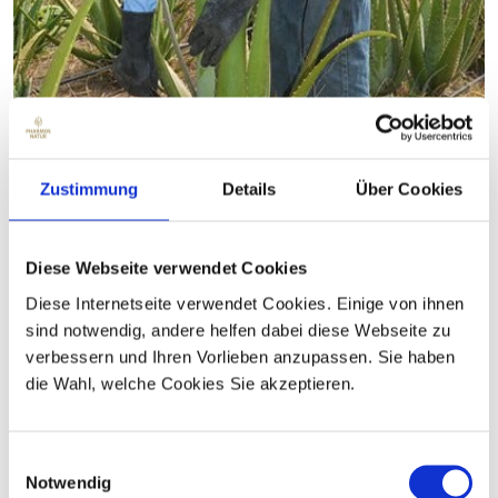
Zustimmung
Details
Über Cookies
Diese Webseite verwendet Cookies
Diese Internetseite verwendet Cookies. Einige von ihnen
sind notwendig, andere helfen dabei diese Webseite zu
verbessern und Ihren Vorlieben anzupassen. Sie haben
die Wahl, welche Cookies Sie akzeptieren.
Nos plantes d'aloe vera prospèrent en
culture mixte sur un sol
fertile et sain.
Le climat uniformément chaud et humide et l'énergie particulière de
Einwilligungsauswahl
cette région permettent à un gel de viscosité spéciale de se
Notwendig